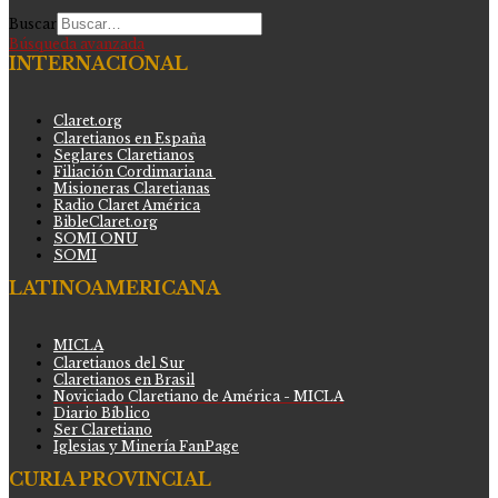
Buscar
Búsqueda avanzada
INTERNACIONAL
Claret.org
Claretianos en España
Seglares Claretianos
Filiación Cordimariana
Misioneras Claretianas
Radio Claret América
BibleClaret.org
SOMI ONU
SOMI
LATINOAMERICANA
MICLA
Claretianos del Sur
Claretianos en Brasil
Noviciado Claretiano de América - MICLA
Diario Bíblico
Ser Claretiano
Iglesias y Minería FanPage
CURIA PROVINCIAL