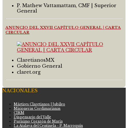
P. Mathew Vattamattam, CMF | Superior
General
ANUNCIO DEL XXVII CAPÍTULO GENERAL | CARTA
CIRCULAR
ClaretianosMX
Gobierno General
claret.org
NACIONALES
Mártires Claretianos | Jubileo
Misioneras Cordimarianas
CIRM
Dispensario del Valle
Purísimo Corazón de María
La Atalaya del Centinela - P. Marroquín