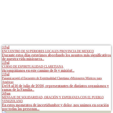
Jul
31
ENCUENTRO DE SUPERIORES LOCALES PROVINCIA DE MEXICO
Durante estos días estuvimos abordando los asuntos más significativos
de nuestra vida misionera...
Jul
22
CURSO DE ESPIRITUALIDAD CLARETIANA
¡Acompáñanos en este camino de fe y misión!...
Jul
21
Panamá acogió el Encuentro de Espiritualidad Claretiana «Misioneros Místicos para
América»
Del 8 al 16 de julio de 2026, representantes de distintos organismos y
ramas de la Familia...
Jun
26
MENSAJE DE SOLIDARIDAD, ORACIÓN Y ESPERANZA CON EL PUEBLO
VENEZOLANO
En estos momentos de incertidumbre y dolor, nos unimos en oración
por todas las personas...