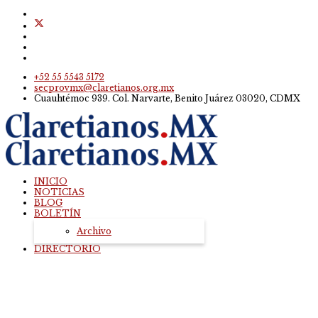
+52 55 5543 5172
secprovmx@claretianos.org.mx
Cuauhtémoc 939. Col. Narvarte, Benito Juárez 03020, CDMX
INICIO
NOTICIAS
BLOG
BOLETÍN
Archivo
DIRECTORIO