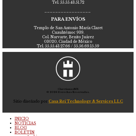
Tel. 55.55.43.51.72
_________________
PARA ENVÍOS
Templo de San Antonio María Claret
Cuauhtémoc 939.
Col. Narvarte, Benito Juárez
03020, Ciudad de México
Tel. 55.55.43.27.66 / 55.56.69.15.59
ClaretianosMX
© 2026 Derechos Reservados.
Sitio diseñado por
Casa Rei Technology & Services LLC
INICIO
NOTICIAS
BLOG
BOLETÍN