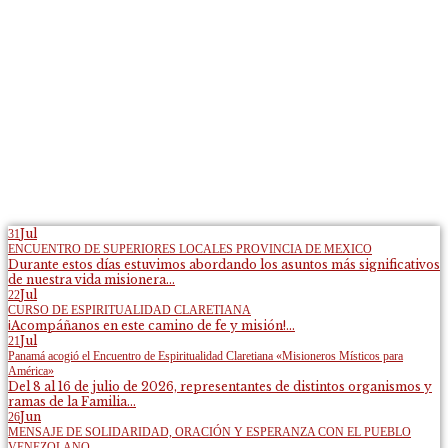
Jul
31
ENCUENTRO DE SUPERIORES LOCALES PROVINCIA DE MEXICO
Durante estos días estuvimos abordando los asuntos más significativos
de nuestra vida misionera...
Jul
22
CURSO DE ESPIRITUALIDAD CLARETIANA
¡Acompáñanos en este camino de fe y misión!...
Jul
21
Panamá acogió el Encuentro de Espiritualidad Claretiana «Misioneros Místicos para
América»
Del 8 al 16 de julio de 2026, representantes de distintos organismos y
ramas de la Familia...
Jun
26
MENSAJE DE SOLIDARIDAD, ORACIÓN Y ESPERANZA CON EL PUEBLO
VENEZOLANO