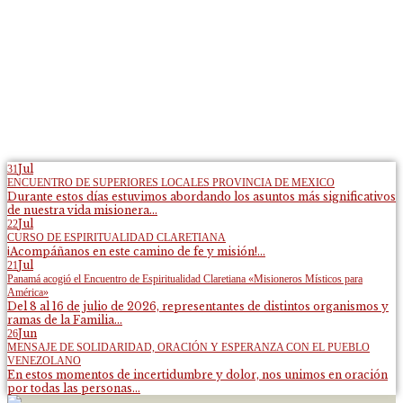
Jul
31
ENCUENTRO DE SUPERIORES LOCALES PROVINCIA DE MEXICO
Durante estos días estuvimos abordando los asuntos más significativos
de nuestra vida misionera...
Jul
22
CURSO DE ESPIRITUALIDAD CLARETIANA
¡Acompáñanos en este camino de fe y misión!...
Jul
21
Panamá acogió el Encuentro de Espiritualidad Claretiana «Misioneros Místicos para
América»
Del 8 al 16 de julio de 2026, representantes de distintos organismos y
ramas de la Familia...
Jun
26
MENSAJE DE SOLIDARIDAD, ORACIÓN Y ESPERANZA CON EL PUEBLO
VENEZOLANO
En estos momentos de incertidumbre y dolor, nos unimos en oración
por todas las personas...