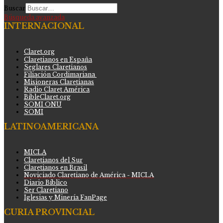
Buscar
Búsqueda avanzada
INTERNACIONAL
Claret.org
Claretianos en España
Seglares Claretianos
Filiación Cordimariana
Misioneras Claretianas
Radio Claret América
BibleClaret.org
SOMI ONU
SOMI
LATINOAMERICANA
MICLA
Claretianos del Sur
Claretianos en Brasil
Noviciado Claretiano de América - MICLA
Diario Bíblico
Ser Claretiano
Iglesias y Minería FanPage
CURIA PROVINCIAL