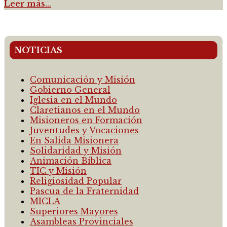
Leer más…
NOTICIAS
Comunicación y Misión
Gobierno General
Iglesia en el Mundo
Claretianos en el Mundo
Misioneros en Formación
Juventudes y Vocaciones
En Salida Misionera
Solidaridad y Misión
Animación Bíblica
TIC y Misión
Religiosidad Popular
Pascua de la Fraternidad
MICLA
Superiores Mayores
Asambleas Provinciales