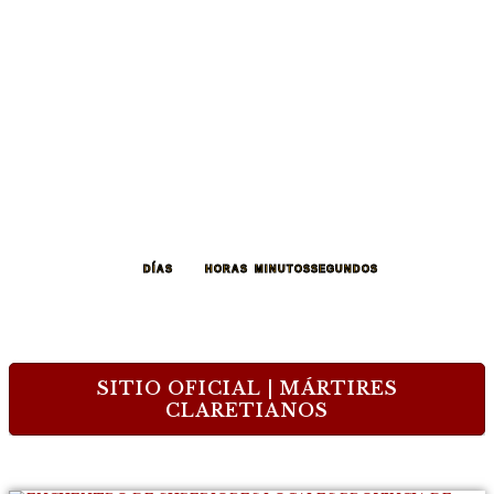
259
18
07
33
DÍAS
HORAS
MINUTOS
SEGUNDOS
SITIO OFICIAL | MÁRTIRES
CLARETIANOS