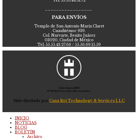
Tel. 55.55.43.51.72
_________________
PARA ENVÍOS
Templo de San Antonio María Claret
Cuauhtémoc 939.
Col. Narvarte, Benito Juárez
03020, Ciudad de México
Tel. 55.55.43.27.66 / 55.56.69.15.59
ClaretianosMX
© 2026 Derechos Reservados.
Sitio diseñado por
Casa Rei Technology & Services LLC
INICIO
NOTICIAS
BLOG
BOLETÍN
Archivo