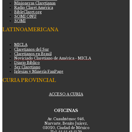
Misioneras Claretianas
Radio Claret América
BibleClaret.org
SOMI ONU
SOMI
LATINOAMERICANA
MICLA
Claretianos del Sur
Claretianos en Brasil
Noviciado Claretiano de América - MICLA
Diario Bíblico
Ser Claretiano
Iglesias y Minería FanPage
CURIA PROVINCIAL
ACCESO A CURIA
OFICINAS
Av. Cuauhtémoc 946,
Narvarte, Benito Juárez,
03020, Ciudad de México