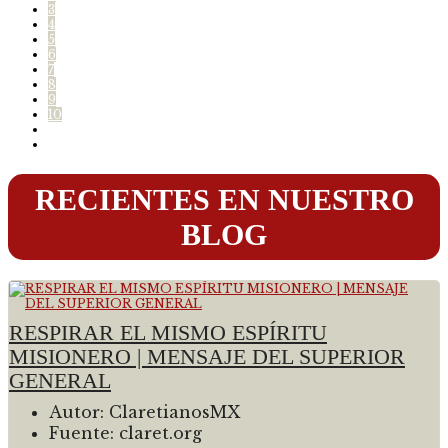
3
4
5
6
7
8
9
10
RECIENTES EN NUESTRO
BLOG
RESPIRAR EL MISMO ESPÍRITU
MISIONERO | MENSAJE DEL SUPERIOR
GENERAL
Autor:
ClaretianosMX
Fuente:
claret.org