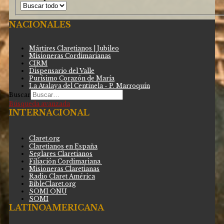
NACIONALES
Mártires Claretianos | Jubileo
Misioneras Cordimarianas
CIRM
Dispensario del Valle
Purísimo Corazón de María
La Atalaya del Centinela - P. Marroquín
Buscar
Búsqueda avanzada
INTERNACIONAL
Claret.org
Claretianos en España
Seglares Claretianos
Filiación Cordimariana
Misioneras Claretianas
Radio Claret América
BibleClaret.org
SOMI ONU
SOMI
LATINOAMERICANA