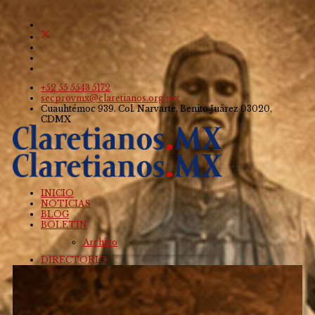
+52 55 5543 5172
secprovmx@claretianos.org.mx
Cuauhtémoc 939. Col. Narvarte, Benito Juárez 03020,
CDMX
INICIO
NOTICIAS
BLOG
BOLETÍN
Archivo
DIRECTORIO