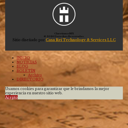
ClaretianosMX
© 2026 Derechos Reservados.
Sitio diseñado por
Casa Rei Technology & Services LLC
INICIO
NOTICIAS
BLOG
BOLETÍN
Archivo
DIRECTORIO
Usamos cookies para garantizar que le brindamos la mejor
experiencia en nuestro sitio web.
Acepto