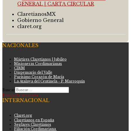
ClaretianosMX
Gobierno General
claret.org
NACIONALES
Mártires Claretianos | Jubileo
Misioneras Cordimarianas
CIRM
Dispensario del Valle
Purísimo Corazón de María
La Atalaya del Centinela - P. Marroquín
Buscar
Búsqueda avanzada
INTERNACIONAL
Claret.org
Claretianos en España
Seglares Claretianos
Filiación Cordimariana