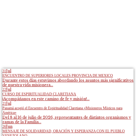
Jul
31
ENCUENTRO DE SUPERIORES LOCALES PROVINCIA DE MEXICO
Durante estos días estuvimos abordando los asuntos más significativos
de nuestra vida misionera...
Jul
22
CURSO DE ESPIRITUALIDAD CLARETIANA
¡Acompáñanos en este camino de fe y misión!...
Jul
21
Panamá acogió el Encuentro de Espiritualidad Claretiana «Misioneros Místicos para
América»
Del 8 al 16 de julio de 2026, representantes de distintos organismos y
ramas de la Familia...
Jun
26
MENSAJE DE SOLIDARIDAD, ORACIÓN Y ESPERANZA CON EL PUEBLO
VENEZOLANO