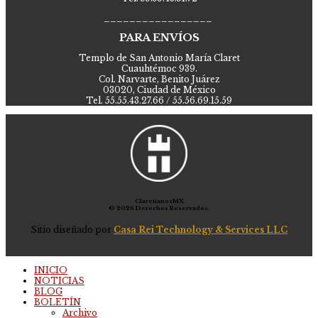
_________________
PARA ENVÍOS
Templo de San Antonio María Claret
Cuauhtémoc 939.
Col. Narvarte, Benito Juárez
03020, Ciudad de México
Tel. 55.55.43.27.66 / 55.56.69.15.59
ClaretianosMX
© 2026 Derechos Reservados.
Sitio diseñado por
Casa Rei Technology & Services LLC
INICIO
NOTICIAS
BLOG
BOLETÍN
Archivo