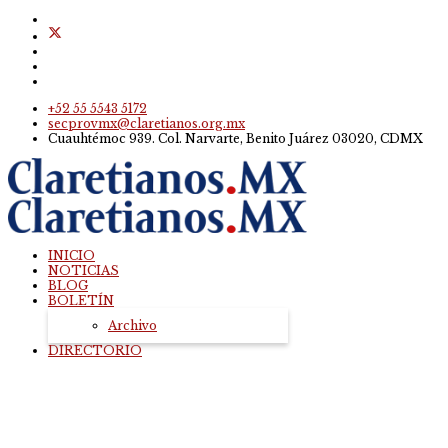
+52 55 5543 5172
secprovmx@claretianos.org.mx
Cuauhtémoc 939. Col. Narvarte, Benito Juárez 03020, CDMX
INICIO
NOTICIAS
BLOG
BOLETÍN
Archivo
DIRECTORIO