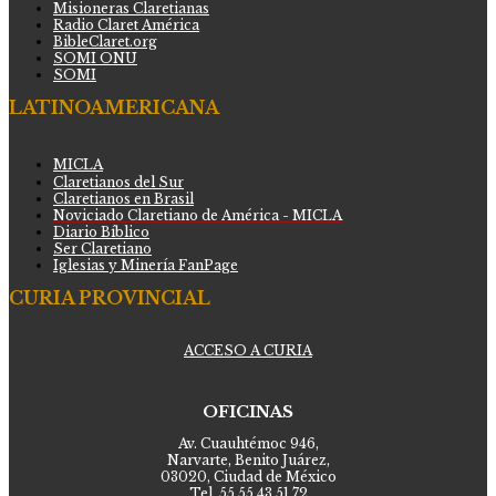
Misioneras Claretianas
Radio Claret América
BibleClaret.org
SOMI ONU
SOMI
LATINOAMERICANA
MICLA
Claretianos del Sur
Claretianos en Brasil
Noviciado Claretiano de América - MICLA
Diario Bíblico
Ser Claretiano
Iglesias y Minería FanPage
CURIA PROVINCIAL
ACCESO A CURIA
OFICINAS
Av. Cuauhtémoc 946,
Narvarte, Benito Juárez,
03020, Ciudad de México
Tel. 55.55.43.51.72