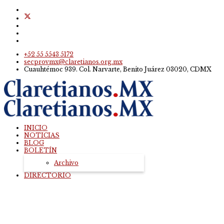
+52 55 5543 5172
secprovmx@claretianos.org.mx
Cuauhtémoc 939. Col. Narvarte, Benito Juárez 03020, CDMX
INICIO
NOTICIAS
BLOG
BOLETÍN
Archivo
DIRECTORIO