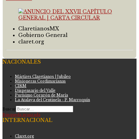
ClaretianosMX
Gobierno General
claret.org
NACIONALES
Mártires Claretianos | Jubileo
Misioneras Cordimarianas
CIRM
Dispensario del Valle
Purísimo Corazón de María
La Atalaya del Centinela - P. Marroquín
Buscar
Búsqueda avanzada
INTERNACIONAL
Claret.org