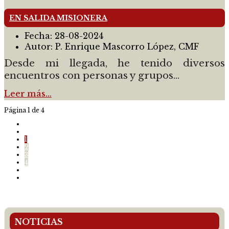
EN SALIDA MISIONERA
Fecha:
28-08-2024
Autor:
P. Enrique Mascorro López, CMF
Desde mi llegada, he tenido diversos
encuentros con personas y grupos...
Leer más…
Página 1 de 4
1
2
3
4
NOTICIAS