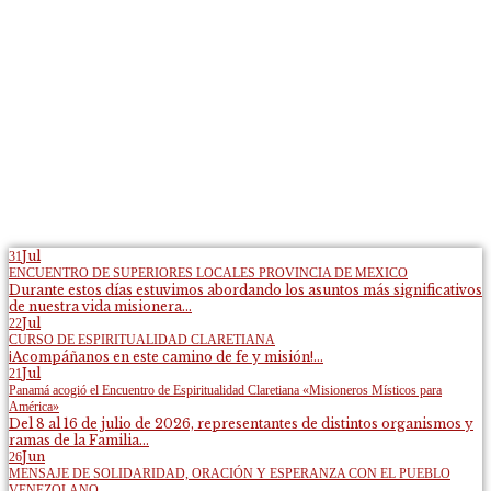
Jul
31
ENCUENTRO DE SUPERIORES LOCALES PROVINCIA DE MEXICO
Durante estos días estuvimos abordando los asuntos más significativos
de nuestra vida misionera...
Jul
22
CURSO DE ESPIRITUALIDAD CLARETIANA
¡Acompáñanos en este camino de fe y misión!...
Jul
21
Panamá acogió el Encuentro de Espiritualidad Claretiana «Misioneros Místicos para
América»
Del 8 al 16 de julio de 2026, representantes de distintos organismos y
ramas de la Familia...
Jun
26
MENSAJE DE SOLIDARIDAD, ORACIÓN Y ESPERANZA CON EL PUEBLO
VENEZOLANO