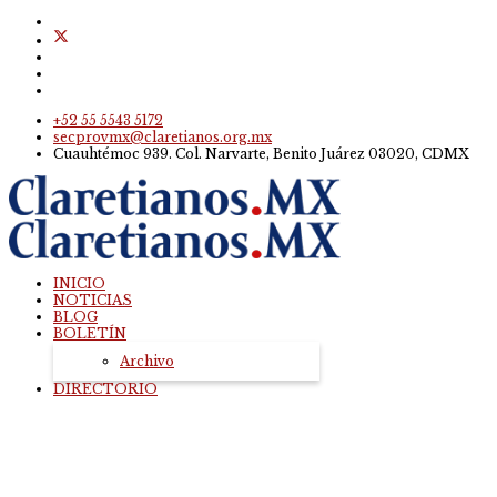
+52 55 5543 5172
secprovmx@claretianos.org.mx
Cuauhtémoc 939. Col. Narvarte, Benito Juárez 03020, CDMX
INICIO
NOTICIAS
BLOG
BOLETÍN
Archivo
DIRECTORIO