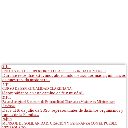
Jul
31
ENCUENTRO DE SUPERIORES LOCALES PROVINCIA DE MEXICO
Durante estos días estuvimos abordando los asuntos más significativos
de nuestra vida misionera...
Jul
22
CURSO DE ESPIRITUALIDAD CLARETIANA
¡Acompáñanos en este camino de fe y misión!...
Jul
21
Panamá acogió el Encuentro de Espiritualidad Claretiana «Misioneros Místicos para
América»
Del 8 al 16 de julio de 2026, representantes de distintos organismos y
ramas de la Familia...
Jun
26
MENSAJE DE SOLIDARIDAD, ORACIÓN Y ESPERANZA CON EL PUEBLO
VENEZOLANO