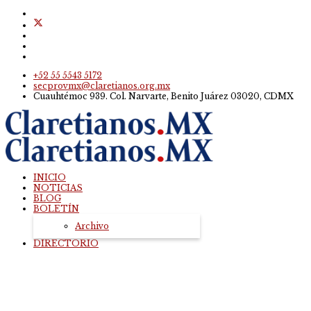
+52 55 5543 5172
secprovmx@claretianos.org.mx
Cuauhtémoc 939. Col. Narvarte, Benito Juárez 03020, CDMX
INICIO
NOTICIAS
BLOG
BOLETÍN
Archivo
DIRECTORIO