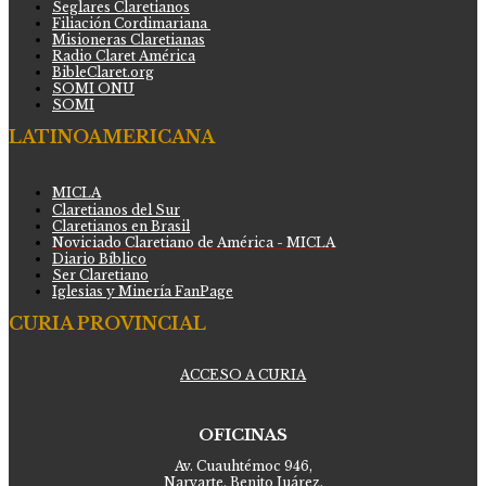
Seglares Claretianos
Filiación Cordimariana
Misioneras Claretianas
Radio Claret América
BibleClaret.org
SOMI ONU
SOMI
LATINOAMERICANA
MICLA
Claretianos del Sur
Claretianos en Brasil
Noviciado Claretiano de América - MICLA
Diario Bíblico
Ser Claretiano
Iglesias y Minería FanPage
CURIA PROVINCIAL
ACCESO A CURIA
OFICINAS
Av. Cuauhtémoc 946,
Narvarte, Benito Juárez,