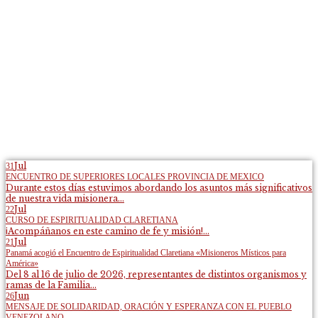
Jul
31
ENCUENTRO DE SUPERIORES LOCALES PROVINCIA DE MEXICO
Durante estos días estuvimos abordando los asuntos más significativos
de nuestra vida misionera...
Jul
22
CURSO DE ESPIRITUALIDAD CLARETIANA
¡Acompáñanos en este camino de fe y misión!...
Jul
21
Panamá acogió el Encuentro de Espiritualidad Claretiana «Misioneros Místicos para
América»
Del 8 al 16 de julio de 2026, representantes de distintos organismos y
ramas de la Familia...
Jun
26
MENSAJE DE SOLIDARIDAD, ORACIÓN Y ESPERANZA CON EL PUEBLO
VENEZOLANO