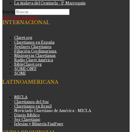
La Atalaya del Centinela - P. Marroquín
Buscar
Búsqueda avanzada
INTERNACIONAL
Claret.org
Claretianos en España
Seglares Claretianos
Filiación Cordimariana
Misioneras Claretianas
Radio Claret América
BibleClaret.org
SOMI ONU
SOMI
LATINOAMERICANA
MICLA
Claretianos del Sur
Claretianos en Brasil
Noviciado Claretiano de América - MICLA
Diario Bíblico
Ser Claretiano
Iglesias y Minería FanPage