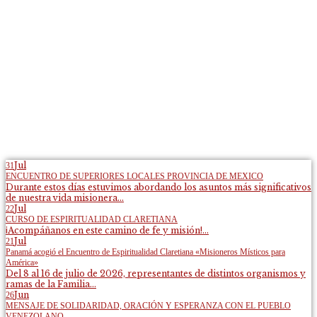
Jul
31
ENCUENTRO DE SUPERIORES LOCALES PROVINCIA DE MEXICO
Durante estos días estuvimos abordando los asuntos más significativos
de nuestra vida misionera...
Jul
22
CURSO DE ESPIRITUALIDAD CLARETIANA
¡Acompáñanos en este camino de fe y misión!...
Jul
21
Panamá acogió el Encuentro de Espiritualidad Claretiana «Misioneros Místicos para
América»
Del 8 al 16 de julio de 2026, representantes de distintos organismos y
ramas de la Familia...
Jun
26
MENSAJE DE SOLIDARIDAD, ORACIÓN Y ESPERANZA CON EL PUEBLO
VENEZOLANO