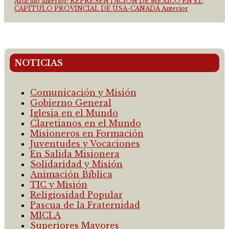
Artículo anterior: REPRESENTACIÓN DE MÉXICO EN EL
CAPÍTULO PROVINCIAL DE USA-CANADÁ
Anterior
NOTICIAS
Comunicación y Misión
Gobierno General
Iglesia en el Mundo
Claretianos en el Mundo
Misioneros en Formación
Juventudes y Vocaciones
En Salida Misionera
Solidaridad y Misión
Animación Bíblica
TIC y Misión
Religiosidad Popular
Pascua de la Fraternidad
MICLA
Superiores Mayores