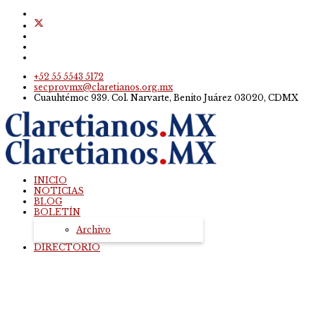
+52 55 5543 5172
secprovmx@claretianos.org.mx
Cuauhtémoc 939. Col. Narvarte, Benito Juárez 03020, CDMX
INICIO
NOTICIAS
BLOG
BOLETÍN
Archivo
DIRECTORIO