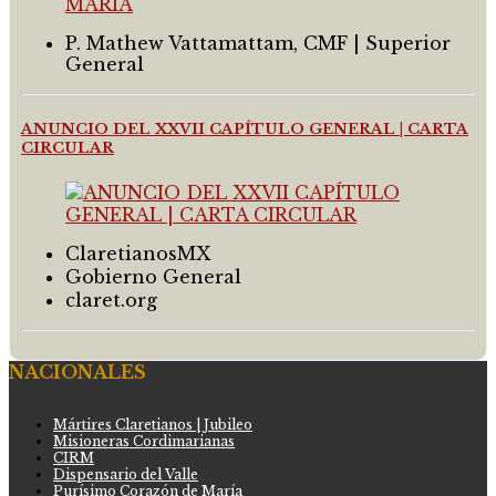
P. Mathew Vattamattam, CMF | Superior
General
ANUNCIO DEL XXVII CAPÍTULO GENERAL | CARTA
CIRCULAR
ClaretianosMX
Gobierno General
claret.org
NACIONALES
Mártires Claretianos | Jubileo
Misioneras Cordimarianas
CIRM
Dispensario del Valle
Purísimo Corazón de María