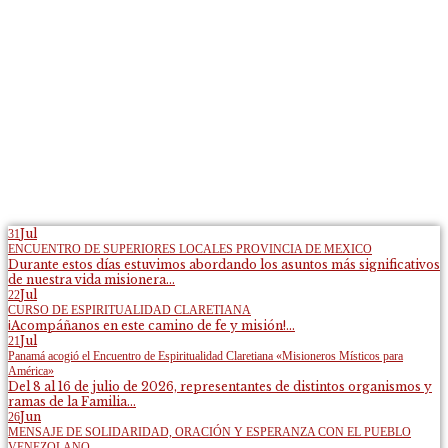
Jul
31
ENCUENTRO DE SUPERIORES LOCALES PROVINCIA DE MEXICO
Durante estos días estuvimos abordando los asuntos más significativos
de nuestra vida misionera...
Jul
22
CURSO DE ESPIRITUALIDAD CLARETIANA
¡Acompáñanos en este camino de fe y misión!...
Jul
21
Panamá acogió el Encuentro de Espiritualidad Claretiana «Misioneros Místicos para
América»
Del 8 al 16 de julio de 2026, representantes de distintos organismos y
ramas de la Familia...
Jun
26
MENSAJE DE SOLIDARIDAD, ORACIÓN Y ESPERANZA CON EL PUEBLO
VENEZOLANO