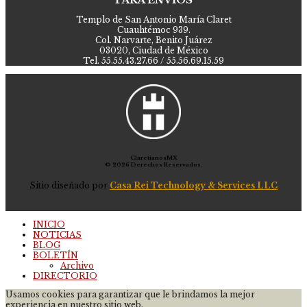
Templo de San Antonio María Claret
Cuauhtémoc 939.
Col. Narvarte, Benito Juárez
03020, Ciudad de México
Tel. 55.55.43.27.66 / 55.56.69.15.59
ClaretianosMX
© 2026 Derechos Reservados.
Sitio diseñado por
Casa Rei Technology & Services LLC
INICIO
NOTICIAS
BLOG
BOLETÍN
Archivo
DIRECTORIO
Usamos cookies para garantizar que le brindamos la mejor
experiencia en nuestro sitio web.