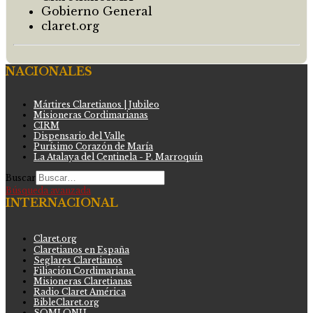
Gobierno General
claret.org
NACIONALES
Mártires Claretianos | Jubileo
Misioneras Cordimarianas
CIRM
Dispensario del Valle
Purísimo Corazón de María
La Atalaya del Centinela - P. Marroquín
Buscar
Búsqueda avanzada
INTERNACIONAL
Claret.org
Claretianos en España
Seglares Claretianos
Filiación Cordimariana
Misioneras Claretianas
Radio Claret América
BibleClaret.org
SOMI ONU