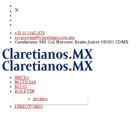
+52 55 5543 5172
secprovmx@claretianos.org.mx
Cuauhtémoc 939. Col. Narvarte, Benito Juárez 03020, CDMX
INICIO
NOTICIAS
BLOG
BOLETÍN
Archivo
DIRECTORIO