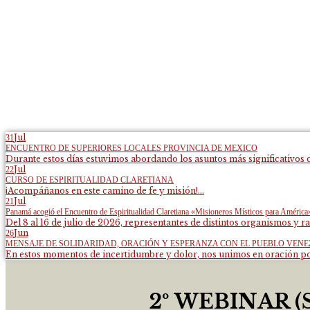
Jul
31
ENCUENTRO DE SUPERIORES LOCALES PROVINCIA DE MEXICO
Durante estos días estuvimos abordando los asuntos más significativos d
Jul
22
CURSO DE ESPIRITUALIDAD CLARETIANA
¡Acompáñanos en este camino de fe y misión!...
Jul
21
Panamá acogió el Encuentro de Espiritualidad Claretiana «Misioneros Místicos para América
Del 8 al 16 de julio de 2026, representantes de distintos organismos y ra
Jun
26
MENSAJE DE SOLIDARIDAD, ORACIÓN Y ESPERANZA CON EL PUEBLO VEN
En estos momentos de incertidumbre y dolor, nos unimos en oración por
2º WEBINAR 