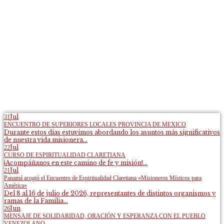
Jul
31
ENCUENTRO DE SUPERIORES LOCALES PROVINCIA DE MEXICO
Durante estos días estuvimos abordando los asuntos más significativos
de nuestra vida misionera...
Jul
22
CURSO DE ESPIRITUALIDAD CLARETIANA
¡Acompáñanos en este camino de fe y misión!...
Jul
21
Panamá acogió el Encuentro de Espiritualidad Claretiana «Misioneros Místicos para
América»
Del 8 al 16 de julio de 2026, representantes de distintos organismos y
ramas de la Familia...
Jun
26
MENSAJE DE SOLIDARIDAD, ORACIÓN Y ESPERANZA CON EL PUEBLO
VENEZOLANO