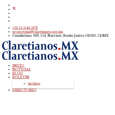
+52 55 5543 5172
secprovmx@claretianos.org.mx
Cuauhtémoc 939. Col. Narvarte, Benito Juárez 03020, CDMX
INICIO
NOTICIAS
BLOG
BOLETÍN
Archivo
DIRECTORIO