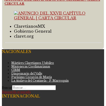
CIRCULAR
ClaretianosMX
Gobierno General
claret.org
NACIONALES
Mártires Claretianos | Jubileo
Misioneras Cordimarianas
CIRM
Dispensario del Valle
Purísimo Corazón de María
La Atalaya del Centinela - P. Marroquín
Buscar
Búsqueda avanzada
INTERNACIONAL