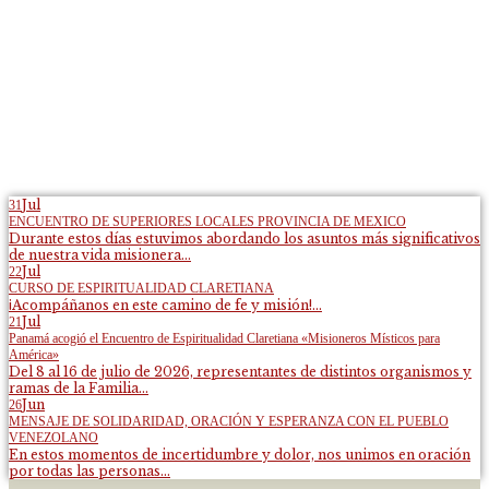
Jul
31
ENCUENTRO DE SUPERIORES LOCALES PROVINCIA DE MEXICO
Durante estos días estuvimos abordando los asuntos más significativos
de nuestra vida misionera...
Jul
22
CURSO DE ESPIRITUALIDAD CLARETIANA
¡Acompáñanos en este camino de fe y misión!...
Jul
21
Panamá acogió el Encuentro de Espiritualidad Claretiana «Misioneros Místicos para
América»
Del 8 al 16 de julio de 2026, representantes de distintos organismos y
ramas de la Familia...
Jun
26
MENSAJE DE SOLIDARIDAD, ORACIÓN Y ESPERANZA CON EL PUEBLO
VENEZOLANO
En estos momentos de incertidumbre y dolor, nos unimos en oración
por todas las personas...