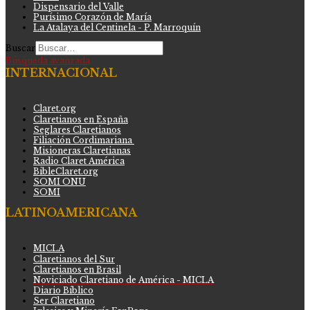
Dispensario del Valle
Purísimo Corazón de María
La Atalaya del Centinela - P. Marroquín
Buscar
Búsqueda avanzada
INTERNACIONAL
Claret.org
Claretianos en España
Seglares Claretianos
Filiación Cordimariana
Misioneras Claretianas
Radio Claret América
BibleClaret.org
SOMI ONU
SOMI
LATINOAMERICANA
MICLA
Claretianos del Sur
Claretianos en Brasil
Noviciado Claretiano de América - MICLA
Diario Bíblico
Ser Claretiano