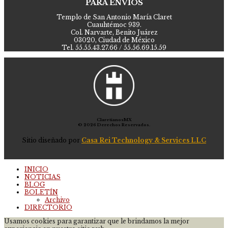
PARA ENVÍOS
Templo de San Antonio María Claret
Cuauhtémoc 939.
Col. Narvarte, Benito Juárez
03020, Ciudad de México
Tel. 55.55.43.27.66 / 55.56.69.15.59
ClaretianosMX
© 2026 Derechos Reservados.
Sitio diseñado por
Casa Rei Technology & Services LLC
INICIO
NOTICIAS
BLOG
BOLETÍN
Archivo
DIRECTORIO
Usamos cookies para garantizar que le brindamos la mejor