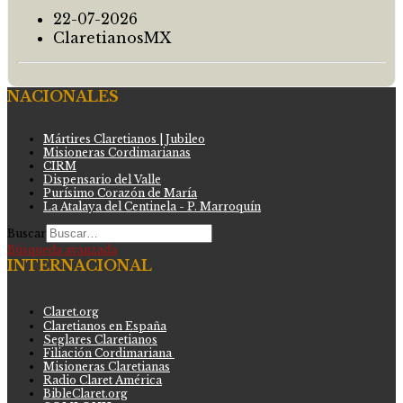
22-07-2026
ClaretianosMX
NACIONALES
Mártires Claretianos | Jubileo
Misioneras Cordimarianas
CIRM
Dispensario del Valle
Purísimo Corazón de María
La Atalaya del Centinela - P. Marroquín
Buscar
Búsqueda avanzada
INTERNACIONAL
Claret.org
Claretianos en España
Seglares Claretianos
Filiación Cordimariana
Misioneras Claretianas
Radio Claret América
BibleClaret.org