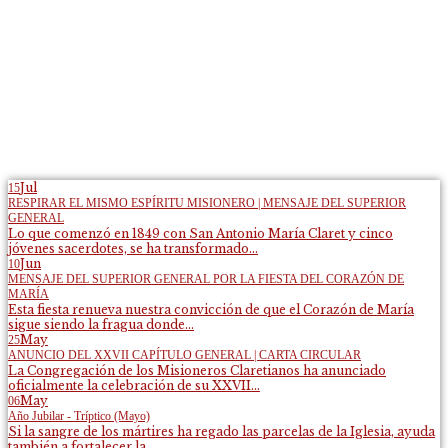
Jul
15
RESPIRAR EL MISMO ESPÍRITU MISIONERO | MENSAJE DEL SUPERIOR
GENERAL
Lo que comenzó en 1849 con San Antonio María Claret y cinco
jóvenes sacerdotes, se ha transformado...
Jun
10
MENSAJE DEL SUPERIOR GENERAL POR LA FIESTA DEL CORAZÓN DE
MARÍA
Esta fiesta renueva nuestra convicción de que el Corazón de María
sigue siendo la fragua donde...
May
25
ANUNCIO DEL XXVII CAPÍTULO GENERAL | CARTA CIRCULAR
La Congregación de los Misioneros Claretianos ha anunciado
oficialmente la celebración de su XXVII...
May
06
Año Jubilar - Tríptico (Mayo)
Si la sangre de los mártires ha regado las parcelas de la Iglesia, ayuda
también a fortalecer la...