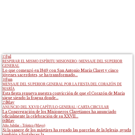
Jul
15
RESPIRAR EL MISMO ESPÍRITU MISIONERO | MENSAJE DEL SUPERIOR
GENERAL
Lo que comenzó en 1849 con San Antonio María Claret y cinco
jóvenes sacerdotes, se ha transformado...
Jun
10
MENSAJE DEL SUPERIOR GENERAL POR LA FIESTA DEL CORAZÓN DE
MARÍA
Esta fiesta renueva nuestra convicción de que el Corazón de María
sigue siendo la fragua donde...
May
25
ANUNCIO DEL XXVII CAPÍTULO GENERAL | CARTA CIRCULAR
La Congregación de los Misioneros Claretianos ha anunciado
oficialmente la celebración de su XXVII...
May
06
Año Jubilar - Tríptico (Mayo)
Si la sangre de los mártires ha regado las parcelas de la Iglesia, ayuda
también a fortalecer la...