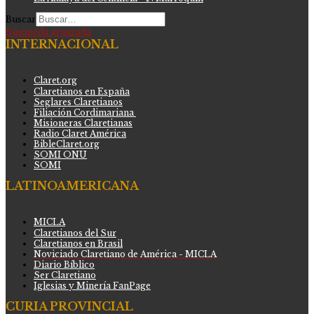
Buscar
Búsqueda avanzada
INTERNACIONAL
Claret.org
Claretianos en España
Seglares Claretianos
Filiación Cordimariana
Misioneras Claretianas
Radio Claret América
BibleClaret.org
SOMI ONU
SOMI
LATINOAMERICANA
MICLA
Claretianos del Sur
Claretianos en Brasil
Noviciado Claretiano de América - MICLA
Diario Bíblico
Ser Claretiano
Iglesias y Minería FanPage
CURIA PROVINCIAL