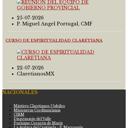
25-07-2026
P. Miguel Angel Portugal, CMF
CURSO DE ESPIRITUALIDAD CLARETIANA
22-07-2026
ClaretianosMX
NACIONALES
Mártires Claretianos | Jubileo
Misioneras Cordimarianas
CIRM
Dispensario del Valle
Purísimo Corazón de María
La Atalaya del Centinela - P. Marroquín