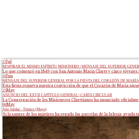
Jul
15
RESPIRAR EL MISMO ESPÍRITU MISIONERO | MENSAJE DEL SUPERIOR GENE
Lo que comenzó en 1849 con San Antonio María Claret y cinco jóvenes s
Jun
10
MENSAJE DEL SUPERIOR GENERAL POR LA FIESTA DEL CORAZÓN DE MARÍA
Esta fiesta renueva nuestra convicción de que el Corazón de María sigue
May
25
ANUNCIO DEL XXVII CAPÍTULO GENERAL | CARTA CIRCULAR
La Congregación de los Misioneros Claretianos ha anunciado oficialment
May
06
Año Jubilar - Tríptico (Mayo)
Si la sangre de los mártires ha regado las parcelas de la Iglesia, ayuda ta