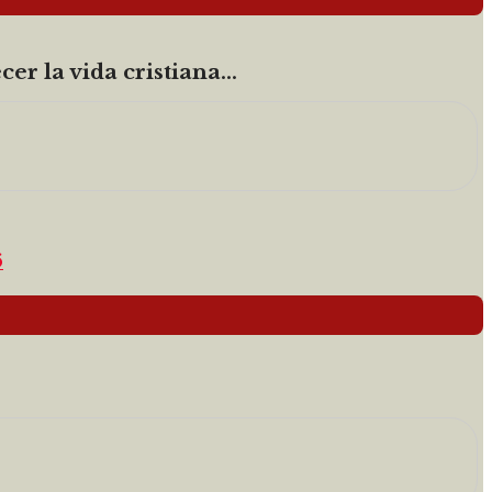
er la vida cristiana...
6