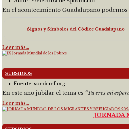
Autor:
Prefectura de Apostolado
En el acontecimiento Guadalupano podemos ve
Signos y Símbolos del Códice Guadalupano
Leer más…
SUBSIDIOS
Fuente:
somicmf.org
En este año jubilar el tema es
“Tú eres mi esper
Leer más…
JORNADA 