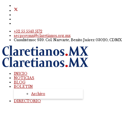
+52 55 5543 5172
secprovmx@claretianos.org.mx
Cuauhtémoc 939. Col. Narvarte, Benito Juárez 03020, CDMX
INICIO
NOTICIAS
BLOG
BOLETÍN
Archivo
DIRECTORIO