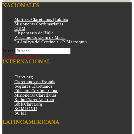
NACIONALES
Mártires Claretianos | Jubileo
Misioneras Cordimarianas
CIRM
Dispensario del Valle
Purísimo Corazón de María
La Atalaya del Centinela - P. Marroquín
Buscar
Búsqueda avanzada
INTERNACIONAL
Claret.org
Claretianos en España
Seglares Claretianos
Filiación Cordimariana
Misioneras Claretianas
Radio Claret América
BibleClaret.org
SOMI ONU
SOMI
LATINOAMERICANA