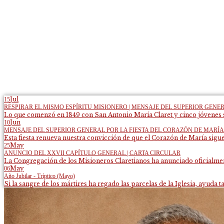
Jul
15
RESPIRAR EL MISMO ESPÍRITU MISIONERO | MENSAJE DEL SUPERIOR GENE
Lo que comenzó en 1849 con San Antonio María Claret y cinco jóvenes s
Jun
10
MENSAJE DEL SUPERIOR GENERAL POR LA FIESTA DEL CORAZÓN DE MARÍA
Esta fiesta renueva nuestra convicción de que el Corazón de María sigue
May
25
ANUNCIO DEL XXVII CAPÍTULO GENERAL | CARTA CIRCULAR
La Congregación de los Misioneros Claretianos ha anunciado oficialment
May
06
Año Jubilar - Tríptico (Mayo)
Si la sangre de los mártires ha regado las parcelas de la Iglesia, ayuda ta