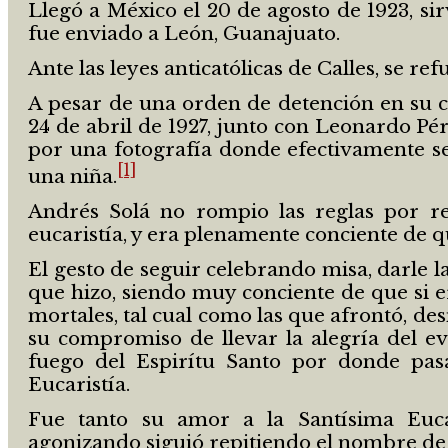
Llegó a México el 20 de agosto de 1923, s
fue enviado a León, Guanajuato.
Ante las leyes anticatólicas de Calles, se r
A pesar de una orden de detención en su c
24 de abril de 1927, junto con Leonardo Pé
por una fotografía donde efectivamente 
[1]
una niña.
Andrés Solá no rompio las reglas por re
eucaristía, y era plenamente conciente de 
El gesto de seguir celebrando misa, darle 
que hizo, siendo muy conciente de que si 
mortales, tal cual como las que afrontó, de
su compromiso de llevar la alegría del e
fuego del Espirítu Santo por donde pas
Eucaristía.
Fue tanto su amor a la Santísima Euca
agonizando siguió repitiendo el nombre de 