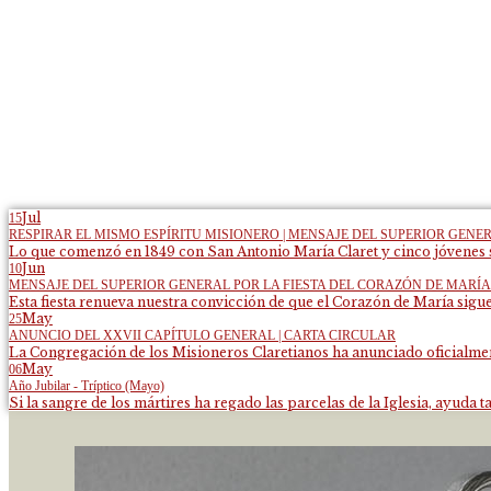
Jul
15
RESPIRAR EL MISMO ESPÍRITU MISIONERO | MENSAJE DEL SUPERIOR GENE
Lo que comenzó en 1849 con San Antonio María Claret y cinco jóvenes s
Jun
10
MENSAJE DEL SUPERIOR GENERAL POR LA FIESTA DEL CORAZÓN DE MARÍA
Esta fiesta renueva nuestra convicción de que el Corazón de María sigue
May
25
ANUNCIO DEL XXVII CAPÍTULO GENERAL | CARTA CIRCULAR
La Congregación de los Misioneros Claretianos ha anunciado oficialment
May
06
Año Jubilar - Tríptico (Mayo)
Si la sangre de los mártires ha regado las parcelas de la Iglesia, ayuda ta