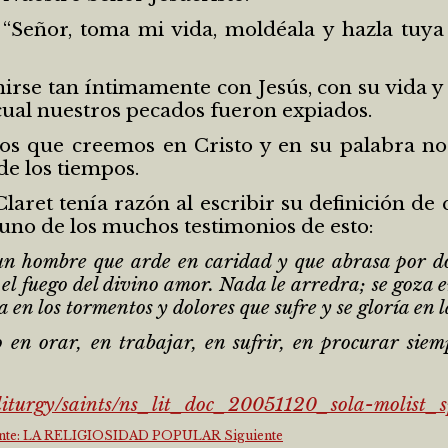
 “Señor, toma mi vida, moldéala y hazla tuya
irse tan íntimamente con Jesús, con su vida y
 cual nuestros pecados fueron expiados.
os que creemos en Cristo y en su palabra nos
de los tiempos.
laret tenía razón al escribir su definición d
uno de los muchos testimonios de esto:
n hombre que arde en caridad y que abrasa por do
el fuego del divino amor. Nada le arredra; se goza e
a en los tormentos y dolores que sufre y se gloría en l
o en orar, en trabajar, en sufrir, en procurar sie
liturgy/saints/ns_lit_doc_20051120_sola-molist_s
uiente: LA RELIGIOSIDAD POPULAR
Siguiente