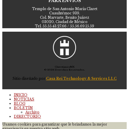
PARA ENVÍOS
Templo de San Antonio María Claret
Cuauhtémoc 939.
Col. Narvarte, Benito Juárez
03020, Ciudad de México
Tel. 55.55.43.27.66 / 55.56.69.15.59
ClaretianosMX
© 2026 Derechos Reservados.
Sitio diseñado por
Casa Rei Technology & Services LLC
INICIO
NOTICIAS
BLOG
BOLETÍN
Archivo
DIRECTORIO
Usamos cookies para garantizar que le brindamos la mejor
experiencia en nuestro sitio web.