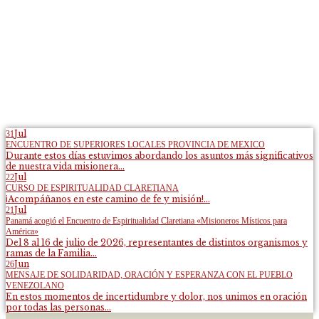
Jul
31
ENCUENTRO DE SUPERIORES LOCALES PROVINCIA DE MEXICO
Durante estos días estuvimos abordando los asuntos más significativos
de nuestra vida misionera...
Jul
22
CURSO DE ESPIRITUALIDAD CLARETIANA
¡Acompáñanos en este camino de fe y misión!...
Jul
21
Panamá acogió el Encuentro de Espiritualidad Claretiana «Misioneros Místicos para
América»
Del 8 al 16 de julio de 2026, representantes de distintos organismos y
ramas de la Familia...
Jun
26
MENSAJE DE SOLIDARIDAD, ORACIÓN Y ESPERANZA CON EL PUEBLO
VENEZOLANO
En estos momentos de incertidumbre y dolor, nos unimos en oración
por todas las personas...