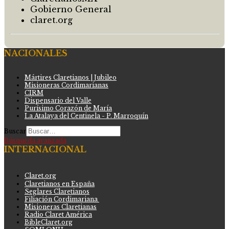
Gobierno General
claret.org
NACIONALES
Mártires Claretianos | Jubileo
Misioneras Cordimarianas
CIRM
Dispensario del Valle
Purísimo Corazón de María
La Atalaya del Centinela - P. Marroquín
Buscar
Búsqueda avanzada
INTERNACIONAL
Claret.org
Claretianos en España
Seglares Claretianos
Filiación Cordimariana
Misioneras Claretianas
Radio Claret América
BibleClaret.org