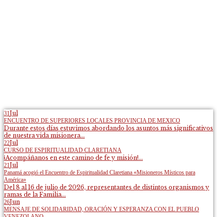
Jul
31
ENCUENTRO DE SUPERIORES LOCALES PROVINCIA DE MEXICO
Durante estos días estuvimos abordando los asuntos más significativos
de nuestra vida misionera...
Jul
22
CURSO DE ESPIRITUALIDAD CLARETIANA
¡Acompáñanos en este camino de fe y misión!...
Jul
21
Panamá acogió el Encuentro de Espiritualidad Claretiana «Misioneros Místicos para
América»
Del 8 al 16 de julio de 2026, representantes de distintos organismos y
ramas de la Familia...
Jun
26
MENSAJE DE SOLIDARIDAD, ORACIÓN Y ESPERANZA CON EL PUEBLO
VENEZOLANO