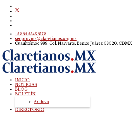
+52 55 5543 5172
secprovmx@claretianos.org.mx
Cuauhtémoc 939. Col. Narvarte, Benito Juárez 03020, CDMX
INICIO
NOTICIAS
BLOG
BOLETÍN
Archivo
DIRECTORIO