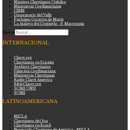
Mártires Claretianos | Jubileo
Misioneras Cordimarianas
CIRM
Dispensario del Valle
Purísimo Corazón de María
La Atalaya del Centinela - P. Marroquín
Buscar
Búsqueda avanzada
INTERNACIONAL
Claret.org
Claretianos en España
Seglares Claretianos
Filiación Cordimariana
Misioneras Claretianas
Radio Claret América
BibleClaret.org
SOMI ONU
SOMI
LATINOAMERICANA
MICLA
Claretianos del Sur
Claretianos en Brasil
Noviciado Claretiano de América - MICLA