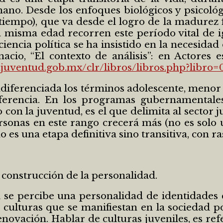
ano. Desde los enfoques biológicos y psicológi
iempo), que va desde el logro de la madurez fi
 misma edad recorren este período vital de 
iencia política se ha insistido en la necesidad 
io, “El contexto de análisis”: en Actores es
mjuventud.gob.mx/clr/libros/libros.php?libro=
erenciada los términos adolescente, menor o 
ferencia. En los programas gubernamentales
 con la juventud, es el que delimita al sector j
sonas en este rango crecerá más (no es solo
no es una etapa definitiva sino transitiva, con r
 construcción de la personalidad.
 se percibe una personalidad de identidades 
culturas que se manifiestan en la sociedad p
enovación. Hablar de culturas juveniles, es re