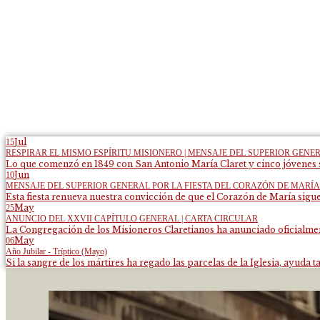
Jul
15
RESPIRAR EL MISMO ESPÍRITU MISIONERO | MENSAJE DEL SUPERIOR GENE
Lo que comenzó en 1849 con San Antonio María Claret y cinco jóvenes s
Jun
10
MENSAJE DEL SUPERIOR GENERAL POR LA FIESTA DEL CORAZÓN DE MARÍA
Esta fiesta renueva nuestra convicción de que el Corazón de María sigue
May
25
ANUNCIO DEL XXVII CAPÍTULO GENERAL | CARTA CIRCULAR
La Congregación de los Misioneros Claretianos ha anunciado oficialment
May
06
Año Jubilar - Tríptico (Mayo)
Si la sangre de los mártires ha regado las parcelas de la Iglesia, ayuda ta